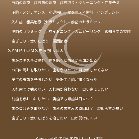
虫歯の治療
歯周病の治療
歯石取り・クリーニング・口臭予防
予防・メンテナンス
小児歯科
マタニティ歯科
インプラント
入れ歯
審美治療（セラミック）
前歯のセラミック
奥歯のセラミック
ホワイトニング
ガムピーリング
親知らずの抜歯
歯ぎしり・食いしばり
顎関節症
SYMPTOMS
症状別お悩み
歯がズキズキと痛む
歯を磨くと歯茎から血が出る
お口の汚れを取りたい
歯を守りたい・再治療したくない
子供の虫歯を予防したい
妊娠中に歯が痛くなった
入れ歯では噛めない
入れ歯が合わない
白い歯にしたい
前歯をきれいにしたい
奥歯でも銀歯は目立つ？
歯の黄ばみを取りたい
歯茎の黒ずみの原因は？
親知らずが痛い
歯ぎしり・食いしばりを治したい
口が開けにくい
Copyright © 江坂の医療法人おおた歯科